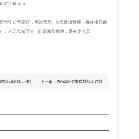
0*1860mm
警示灯,扩音指挥，可连蓝牙、U盘播放音频，接外接其他
接），带无线喊话筒，能录间及播放，带有麦克风
便携式移动升降工作灯
下一篇：IW5220便携式野战工作灯