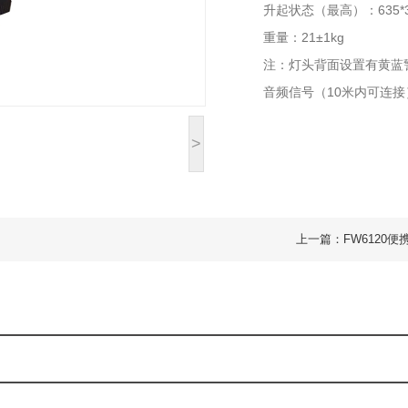
升起状态（最高）：635*35
重量：21±1kg
注：灯头背面设置有黄蓝
音频信号（10米内可连
>
上一篇：FW6120